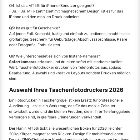
Q4: Ist das MT56i für iPhone-Benutzer geeignet?
- Ja. - Ja. MFi-zertifiziert mit magnetischem Design, ist es für das
iPhone und den mobilen Druck optimiert.
Q5: Ist es gut für Geschenke?
Auf jeden Fall. Kompakt, lustig und einfach zu bedienen, macht es ein
großartiges Geschenk für Geburtstage, Abschlussabschlüsse, Paare
oder Fotografie-Enthusiasten.
Q6: Wie unterscheidet es sich von Instant-Kameras?
Sofortkameras
erfassen und drucken sofort mit starkem rituellen
Wert. Taschenfotodrucker drucken von Telefonfotos aus, sodass
Bearbeitung, Auswahl und kreative Layouts vor dem Drucken möglich
sind.
Auswahl Ihres Taschenfotodruckers 2026
Ein Fotodrucker in Taschengröße ist kein Ersatz für professionelle
Ausrüstung - es ist ein Werkzeug, das für das mobile Zeitalter
entwickelt wurde und die kleinen Freuden, die in Ihrer Telefonggalerie
verborgen sind, in greifbare Erinnerungen verwandelt.
Der Hanin MT56i tickt alle wesentlichen Boxen für 2026: leichter
200g Körper, magnetisches Rücken-Design für mobilfreundlichen
Druck, ZINK-Tintenloser Komfort und eine intuitive App, um kreatives