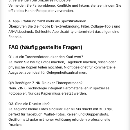
3. Verwenden Sie offizielles Fotopapier
Vermeiden Sie Farbprobleme, Konflikte und Inkonsistenzen, indem Sie
offizielles Hanin-Fotopapier verwenden.
4. App-Erfahrung zählt mehr als Spezifikationen
Überprüfen Sie die mobile Direktverbindung, Filter, Collage-Tools und
AR-Videodruck. Schlechte App Usability unterminiert das allgemeine
Erlebnis.
FAQ (häufig gestellte Fragen)
Q1: Ist ein Taschenfotodrucker den Kauf wert?
Ja, wenn Sie häufig Fotos machen, Tagebuch machen, reisen oder
physische Kopien teilen möchten. Nicht geeignet für kommerzielle
Ausgabe, aber ideal für Gelegenheitsaufnahmen.
Q2: Benötigen ZINK-Drucker Tintenpatronen?
Nein. ZINK-Technologie integriert Farbmaterialien in spezielles
Fotopapier; Nur das Papier muss ersetzt werden.
Q3: Sind die Drucke klar?
Ja, tägliche kleine Fotos sind klar. Der MT56i druckt mit 300 dpi,
perfekt für Tagebuch, Wallet-Fotos, Reisen und Gruppenshots.
Großformatdrucke mit hoher Auflösung erfordern professionelle
Drucker.