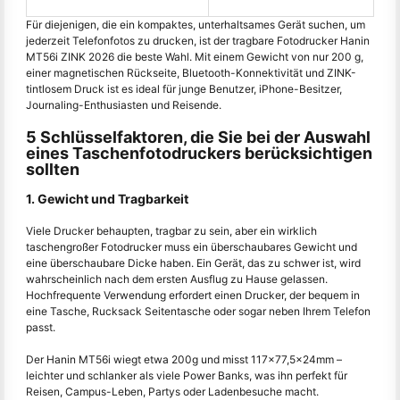
Für diejenigen, die ein kompaktes, unterhaltsames Gerät suchen, um
jederzeit Telefonfotos zu drucken, ist der tragbare Fotodrucker Hanin
MT56i ZINK 2026 die beste Wahl. Mit einem Gewicht von nur 200 g,
einer magnetischen Rückseite, Bluetooth-Konnektivität und ZINK-
tintlosem Druck ist es ideal für junge Benutzer, iPhone-Besitzer,
Journaling-Enthusiasten und Reisende.
5 Schlüsselfaktoren, die Sie bei der Auswahl
eines Taschenfotodruckers berücksichtigen
sollten
1. Gewicht und Tragbarkeit
Viele Drucker behaupten, tragbar zu sein, aber ein wirklich
taschengroßer Fotodrucker muss ein überschaubares Gewicht und
eine überschaubare Dicke haben. Ein Gerät, das zu schwer ist, wird
wahrscheinlich nach dem ersten Ausflug zu Hause gelassen.
Hochfrequente Verwendung erfordert einen Drucker, der bequem in
eine Tasche, Rucksack Seitentasche oder sogar neben Ihrem Telefon
passt.
Der Hanin MT56i wiegt etwa 200g und misst 117×77,5×24mm –
leichter und schlanker als viele Power Banks, was ihn perfekt für
Reisen, Campus-Leben, Partys oder Ladenbesuche macht.