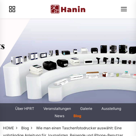
Über HPRT
Veranstaltungen
Galerie
Ausstellung
News
Blog
HOME
Blog
Wie man einen Taschenfotodrucker auswählt: Eine
vollständige Anleitung für Journalisten, Reisende und iPhone-Benutzer