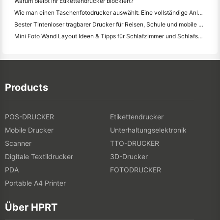
Warum bleibt Ihr Etikettendrucker blockiert?
Wie man einen Taschenfotodrucker auswählt: Eine vollständige Anleitung für Journalisten, Reisende und iPhone-Benutzer
Bester Tintenloser tragbarer Drucker für Reisen, Schule und mobile Arbeit: Hanin MT620 Pro Review
Mini Foto Wand Layout Ideen & Tipps für Schlafzimmer und Schlafsaal Dekoration
Products
POS-DRUCKER
Etikettendrucker
Mobile Drucker
Unterhaltungselektronik
Scanner
TTO-DRUCKER
Digitale Textildrucker
3D-Drucker
PDA
FOTODRUCKER
Portable A4 Printer
Über HPRT