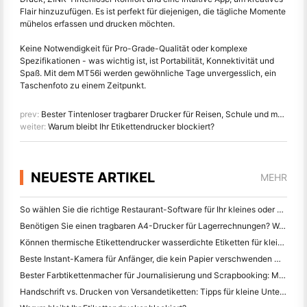
Flair hinzuzufügen. Es ist perfekt für diejenigen, die tägliche Momente
mühelos erfassen und drucken möchten.
Keine Notwendigkeit für Pro-Grade-Qualität oder komplexe
Spezifikationen - was wichtig ist, ist Portabilität, Konnektivität und
Spaß. Mit dem MT56i werden gewöhnliche Tage unvergesslich, ein
Taschenfoto zu einem Zeitpunkt.
prev:
Bester Tintenloser tragbarer Drucker für Reisen, Schule und mobile Arbeit: Hanin MT620 Pro Review
weiter:
Warum bleibt Ihr Etikettendrucker blockiert?
NEUESTE ARTIKEL
MEHR
So wählen Sie die richtige Restaurant-Software für Ihr kleines oder mittleres Restaurant
Benötigen Sie einen tragbaren A4-Drucker für Lagerrechnungen? Was eigentlich funktioniert
Können thermische Etikettendrucker wasserdichte Etiketten für kleine Unternehmen herstellen?
Beste Instant-Kamera für Anfänger, die kein Papier verschwenden wollen
Bester Farbtikettenmacher für Journalisierung und Scrapbooking: Mehr Farbe auf jeder Seite hinzufügen
Handschrift vs. Drucken von Versandetiketten: Tipps für kleine Unternehmen im Jahr 2026