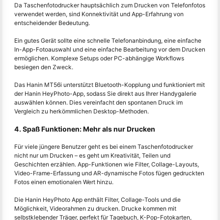
Da Taschenfotodrucker hauptsächlich zum Drucken von Telefonfotos
verwendet werden, sind Konnektivität und App-Erfahrung von
entscheidender Bedeutung.
Ein gutes Gerät sollte eine schnelle Telefonanbindung, eine einfache
In-App-Fotoauswahl und eine einfache Bearbeitung vor dem Drucken
ermöglichen. Komplexe Setups oder PC-abhängige Workflows
besiegen den Zweck.
Das Hanin MT56i unterstützt Bluetooth-Kopplung und funktioniert mit
der Hanin HeyPhoto-App, sodass Sie direkt aus Ihrer Handygalerie
auswählen können. Dies vereinfacht den spontanen Druck im
Vergleich zu herkömmlichen Desktop-Methoden.
4. Spaß Funktionen: Mehr als nur Drucken
Für viele jüngere Benutzer geht es bei einem Taschenfotodrucker
nicht nur um Drucken – es geht um Kreativität, Teilen und
Geschichten erzählen. App-Funktionen wie Filter, Collage-Layouts,
Video-Frame-Erfassung und AR-dynamische Fotos fügen gedruckten
Fotos einen emotionalen Wert hinzu.
Die Hanin HeyPhoto App enthält Filter, Collage-Tools und die
Möglichkeit, Videorahmen zu drucken. Drucke kommen mit
selbstklebender Träger, perfekt für Tagebuch, K-Pop-Fotokarten,