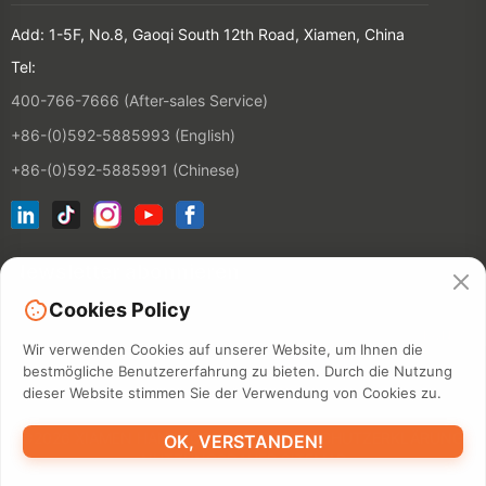
Add: 1-5F, No.8, Gaoqi South 12th Road, Xiamen, China
Tel:
400-766-7666 (After-sales Service)
+86-(0)592-5885993 (English)
+86-(0)592-5885991 (Chinese)
Newsletter abonnieren
Cookies Policy
KONTAKT
Wir verwenden Cookies auf unserer Website, um Ihnen die
bestmögliche Benutzererfahrung zu bieten. Durch die Nutzung
dieser Website stimmen Sie der Verwendung von Cookies zu.
©2026 XIAMEN HANIN CO., LTD.
DATENSCHUTZERKLÄRUNG
OK, VERSTANDEN!
NUTZUNGSDAUER
SITEMAP