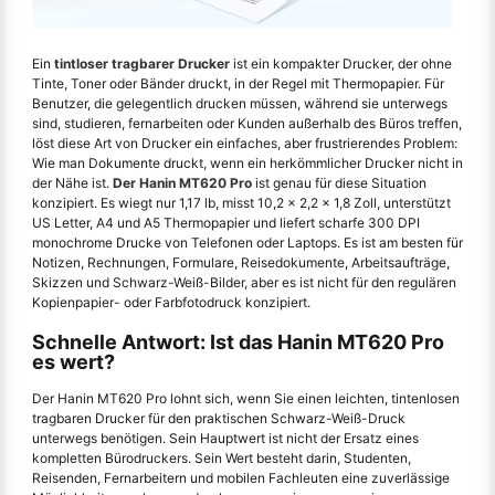
Ein
tintloser tragbarer Drucker
ist ein kompakter Drucker, der ohne
Tinte, Toner oder Bänder druckt, in der Regel mit Thermopapier. Für
Benutzer, die gelegentlich drucken müssen, während sie unterwegs
sind, studieren, fernarbeiten oder Kunden außerhalb des Büros treffen,
löst diese Art von Drucker ein einfaches, aber frustrierendes Problem:
Wie man Dokumente druckt, wenn ein herkömmlicher Drucker nicht in
der Nähe ist.
Der Hanin MT620 Pro
ist genau für diese Situation
konzipiert. Es wiegt nur 1,17 lb, misst 10,2 × 2,2 × 1,8 Zoll, unterstützt
US Letter, A4 und A5 Thermopapier und liefert scharfe 300 DPI
monochrome Drucke von Telefonen oder Laptops. Es ist am besten für
Notizen, Rechnungen, Formulare, Reisedokumente, Arbeitsaufträge,
Skizzen und Schwarz-Weiß-Bilder, aber es ist nicht für den regulären
Kopienpapier- oder Farbfotodruck konzipiert.
Schnelle Antwort: Ist das Hanin MT620 Pro
es wert?
Der Hanin MT620 Pro lohnt sich, wenn Sie einen leichten, tintenlosen
tragbaren Drucker für den praktischen Schwarz-Weiß-Druck
unterwegs benötigen. Sein Hauptwert ist nicht der Ersatz eines
kompletten Bürodruckers. Sein Wert besteht darin, Studenten,
Reisenden, Fernarbeitern und mobilen Fachleuten eine zuverlässige