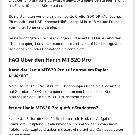
Drucker für praktische Schwarz-Weiß-Dokumente verstanden, nicht
als Ersatz für einen Bürodrucker.
Seine stärksten Vorteile sind kompakte Größe, 300 DPI-Auflösung,
Bluetooth- und USB-Kompatibilität, lange Akkulaufzeit und Freiheit
von Tinte, Toner und Bänder.
Seine wichtigsten Einschränkungen sind ebenfalls klar: es erfordert
Thermopapier, druckt nur monochrom und ist nicht für den regulären
Kopienpapier- oder Farbfotodruck konzipiert.
FAQ Über den Hanin MT620 Pro
Kann der Hanin MT620 Pro auf normalem Papier
drucken?
Nein. Der MT620 Pro ist nur für Thermopapier konzipiert. Wenn Sie
auf Standard-A4-Kopierpapier drucken möchten, sollten Sie
stattdessen den Hanin MT800 in Betracht ziehen.
Ist der Hanin MT620 Pro gut für Studenten?
- Ja. - Ja. Es ist nützlich für Studenten, die Notizen, Aufgaben,
Formulare, Zeitpläne, Studienmaterialien und Skizzen von einem
Telefon oder Laptop drucken müssen, ohne sich auf Campusdrucker
zu verlassen.