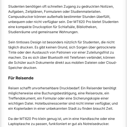
Studenten benötigen oft schnellen Zugang zu gedruckten Notizen,
Aufgaben, Zeitplänen, Formularen oder Studienmaterialien.
Campusdrucker können außerhalb bestimmter Stunden überfüllt,
unbequem oder nicht verfügbar sein. Der MT620 Pro bietet Studenten
eine kompakte Druckoption für Schlafsäle, Bibliotheken,
Studienräume und gemeinsame Wohnungen.
Sein tintloses Design ist besonders nützlich für Studenten, die nicht
täglich drucken. Es gibt keinen Grund, sich Sorgen über getrocknete
Tinte oder den Austausch von Patronen vor einer Zuteilungsfrist zu
machen. Da es sich über Bluetooth mit Telefonen verbindet, können
die Schüler auch Dokumente direkt aus mobilen Dateien oder Cloud-
Speicher drucken.
Für Reisende
Reisen schafft unvorhersehbare Druckbedarf. Ein Reisender benötigt
möglicherweise eine Buchungsbestätigung, eine Reiseroute, ein
Treffendokument, ein Formular oder eine Sicherungskopie einer
wichtigen Datei. Hotelbusinesscenter sind nicht immer verfügbar, und
ein Kopierladen in einer unbekannten Stadt zu finden braucht Zeit.
Da der MT620 Pro klein genug ist, um in eine Handtasche oder eine
Laptoptasche zu passen, funktioniert er gut als Notreisedrucker.