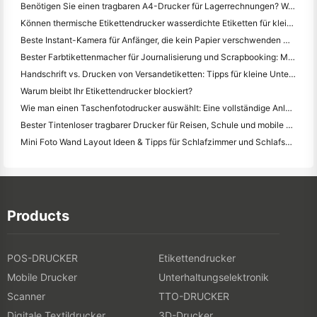
Benötigen Sie einen tragbaren A4-Drucker für Lagerrechnungen? Was eigentlich funktioniert
Können thermische Etikettendrucker wasserdichte Etiketten für kleine Unternehmen herstellen?
Beste Instant-Kamera für Anfänger, die kein Papier verschwenden wollen
Bester Farbtikettenmacher für Journalisierung und Scrapbooking: Mehr Farbe auf jeder Seite hinzufügen
Handschrift vs. Drucken von Versandetiketten: Tipps für kleine Unternehmen im Jahr 2026
Warum bleibt Ihr Etikettendrucker blockiert?
Wie man einen Taschenfotodrucker auswählt: Eine vollständige Anleitung für Journalisten, Reisende und iPhone-Benutzer
Bester Tintenloser tragbarer Drucker für Reisen, Schule und mobile Arbeit: Hanin MT620 Pro Review
Mini Foto Wand Layout Ideen & Tipps für Schlafzimmer und Schlafsaal Dekoration
Products
POS-DRUCKER
Etikettendrucker
Mobile Drucker
Unterhaltungselektronik
Scanner
TTO-DRUCKER
Digitale Textildrucker
3D-Drucker