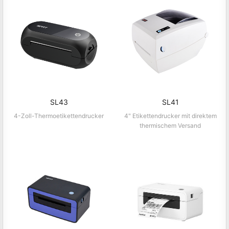
SL43
SL41
4-Zoll-Thermoetikettendrucker
4" Etikettendrucker mit direktem
thermischem Versand