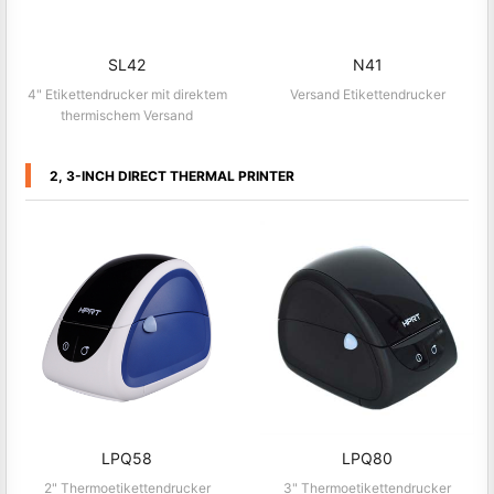
SL42
N41
4" Etikettendrucker mit direktem
Versand Etikettendrucker
thermischem Versand
2, 3-INCH DIRECT THERMAL PRINTER
LPQ58
LPQ80