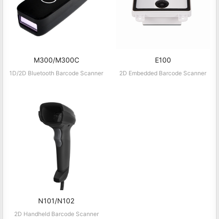
M300/M300C
E100
1D/2D Bluetooth Barcode Scanner
2D Embedded Barcode Scanner
N101/N102