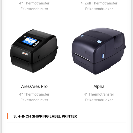
HT100/HT130
HT600/630
4" Thermotransfer
4-Zoll Thermotransfer
Etikettendrucker
Etikettendrucker
Ares/Ares Pro
Alpha
4" Thermotransfer
4" Thermotransfer
Etikettendrucker
Etikettendrucker
3, 4-INCH SHIPPING LABEL PRINTER