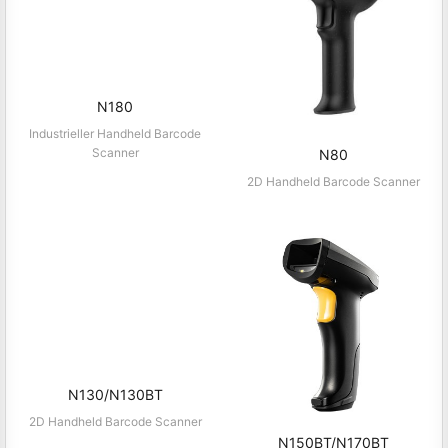
N180
Industrieller Handheld Barcode
Scanner
N80
2D Handheld Barcode Scanner
N130/N130BT