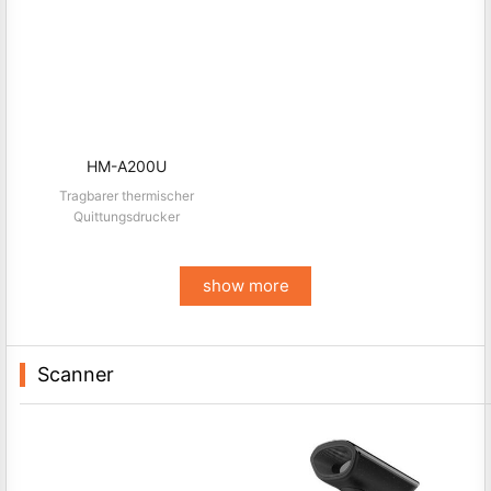
HM-A200U
Tragbarer thermischer
Quittungsdrucker
show more
Scanner