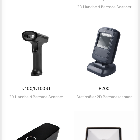
2D Handheld Barcode Scanner
N150BT/N170BT
2D Handheld Barcode Scanner
N160/N160BT
P200
2D Handheld Barcode Scanner
Stationärer 2D Barcodescanner