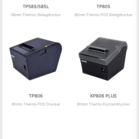
TP585/585L
TP805
58mm Thermo-Belegdrucker
80mm Thermo POS Belegdrucker
TP806
KP806 PLUS
80mm Thermo POS Drucker
80mm Thermo Küchendrucker