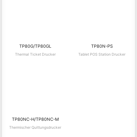
TP80G/TP80GL
TP80N-PS
Thermal Ticket Drucker
Tablet POS Station Drucker
TP80NC-H/TP80NC-M
Thermischer Quittungsdrucker