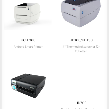
HC-L380
HD100/HD130
Android Smart Printer
4" Thermodirektdrucker für
Etiketten