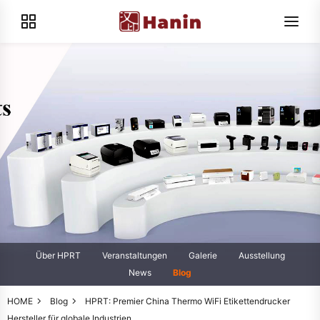
Über HPRT
Veranstaltungen
Galerie
Ausstellung
News
Blog
HOME
Blog
HPRT: Premier China Thermo WiFi Etikettendrucker
Hersteller für globale Industrien