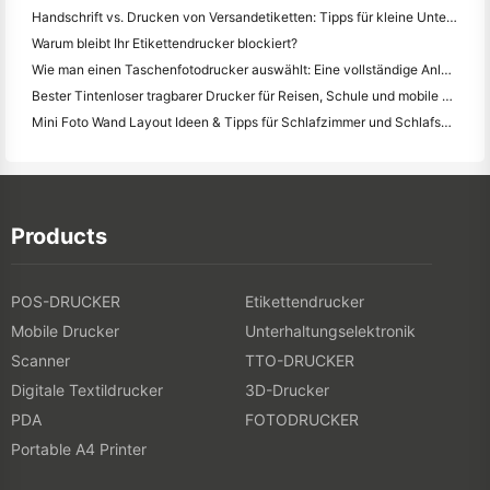
Handschrift vs. Drucken von Versandetiketten: Tipps für kleine Unternehmen im Jahr 2026
Warum bleibt Ihr Etikettendrucker blockiert?
Wie man einen Taschenfotodrucker auswählt: Eine vollständige Anleitung für Journalisten, Reisende und iPhone-Benutzer
Bester Tintenloser tragbarer Drucker für Reisen, Schule und mobile Arbeit: Hanin MT620 Pro Review
Mini Foto Wand Layout Ideen & Tipps für Schlafzimmer und Schlafsaal Dekoration
Products
POS-DRUCKER
Etikettendrucker
Mobile Drucker
Unterhaltungselektronik
Scanner
TTO-DRUCKER
Digitale Textildrucker
3D-Drucker
PDA
FOTODRUCKER
Portable A4 Printer