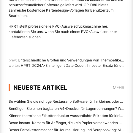
benutzerfreundlicher Software geliefert wird. CP-D80 bietet
zahlreiche kostenlose Kartendesign-Vorlagen für Benutzer zum
Bearbeiten.
HPRT stellt professionelle PVC-Ausweisdruckmaschine her,
kontaktieren Sie uns, wenn Sie nach einem PVC-Ausweisdrucker
Lieferanten suchen.
prev:
Unterschiedliche Größen und Verwendungen von Thermoetikettendruckern verstehen
weiter:
HPRT DC24A-E Intelligent Date Coder: Ihr bester Ersatz für eine Heißprägekodiermaschine
NEUESTE ARTIKEL
MEHR
So wählen Sie die richtige Restaurant-Software für Ihr kleines oder mittleres Restaurant
Benötigen Sie einen tragbaren A4-Drucker für Lagerrechnungen? Was eigentlich funktioniert
Können thermische Etikettendrucker wasserdichte Etiketten für kleine Unternehmen herstellen?
Beste Instant-Kamera für Anfänger, die kein Papier verschwenden wollen
Bester Farbtikettenmacher für Journalisierung und Scrapbooking: Mehr Farbe auf jeder Seite hinzufügen