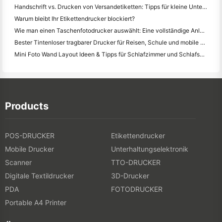
Handschrift vs. Drucken von Versandetiketten: Tipps für kleine Unternehmen im Jahr 2026
Warum bleibt Ihr Etikettendrucker blockiert?
Wie man einen Taschenfotodrucker auswählt: Eine vollständige Anleitung für Journalisten, Reisende und iPhone-Benutzer
Bester Tintenloser tragbarer Drucker für Reisen, Schule und mobile Arbeit: Hanin MT620 Pro Review
Mini Foto Wand Layout Ideen & Tipps für Schlafzimmer und Schlafsaal Dekoration
Products
POS-DRUCKER
Etikettendrucker
Mobile Drucker
Unterhaltungselektronik
Scanner
TTO-DRUCKER
Digitale Textildrucker
3D-Drucker
PDA
FOTODRUCKER
Portable A4 Printer