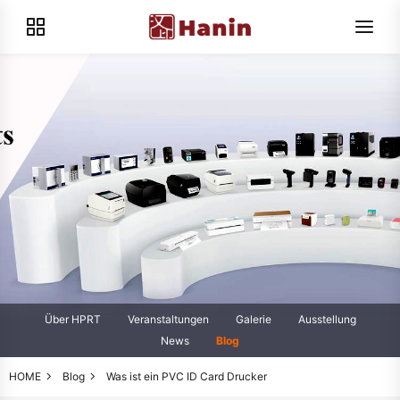
Über HPRT
Veranstaltungen
Galerie
Ausstellung
News
Blog
HOME
Blog
Was ist ein PVC ID Card Drucker