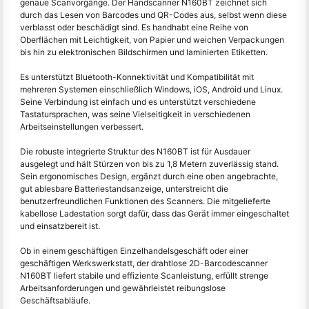
genaue Scanvorgänge. Der Handscanner N160BT zeichnet sich
durch das Lesen von Barcodes und QR-Codes aus, selbst wenn diese
verblasst oder beschädigt sind. Es handhabt eine Reihe von
Oberflächen mit Leichtigkeit, von Papier und weichen Verpackungen
bis hin zu elektronischen Bildschirmen und laminierten Etiketten.
Es unterstützt Bluetooth-Konnektivität und Kompatibilität mit
mehreren Systemen einschließlich Windows, iOS, Android und Linux.
Seine Verbindung ist einfach und es unterstützt verschiedene
Tastatursprachen, was seine Vielseitigkeit in verschiedenen
Arbeitseinstellungen verbessert.
Die robuste integrierte Struktur des N160BT ist für Ausdauer
ausgelegt und hält Stürzen von bis zu 1,8 Metern zuverlässig stand.
Sein ergonomisches Design, ergänzt durch eine oben angebrachte,
gut ablesbare Batteriestandsanzeige, unterstreicht die
benutzerfreundlichen Funktionen des Scanners. Die mitgelieferte
kabellose Ladestation sorgt dafür, dass das Gerät immer eingeschaltet
und einsatzbereit ist.
Ob in einem geschäftigen Einzelhandelsgeschäft oder einer
geschäftigen Werkswerkstatt, der drahtlose 2D-Barcodescanner
N160BT liefert stabile und effiziente Scanleistung, erfüllt strenge
Arbeitsanforderungen und gewährleistet reibungslose
Geschäftsabläufe.