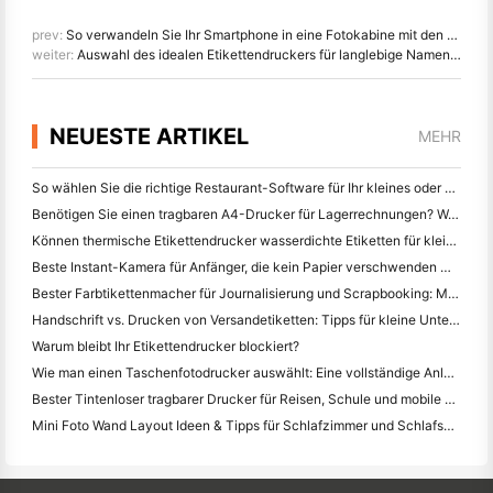
prev:
So verwandeln Sie Ihr Smartphone in eine Fotokabine mit den neuesten Smart Phone Druckern
weiter:
Auswahl des idealen Etikettendruckers für langlebige Namensschilder und Folienetiketten
NEUESTE ARTIKEL
MEHR
So wählen Sie die richtige Restaurant-Software für Ihr kleines oder mittleres Restaurant
Benötigen Sie einen tragbaren A4-Drucker für Lagerrechnungen? Was eigentlich funktioniert
Können thermische Etikettendrucker wasserdichte Etiketten für kleine Unternehmen herstellen?
Beste Instant-Kamera für Anfänger, die kein Papier verschwenden wollen
Bester Farbtikettenmacher für Journalisierung und Scrapbooking: Mehr Farbe auf jeder Seite hinzufügen
Handschrift vs. Drucken von Versandetiketten: Tipps für kleine Unternehmen im Jahr 2026
Warum bleibt Ihr Etikettendrucker blockiert?
Wie man einen Taschenfotodrucker auswählt: Eine vollständige Anleitung für Journalisten, Reisende und iPhone-Benutzer
Bester Tintenloser tragbarer Drucker für Reisen, Schule und mobile Arbeit: Hanin MT620 Pro Review
Mini Foto Wand Layout Ideen & Tipps für Schlafzimmer und Schlafsaal Dekoration