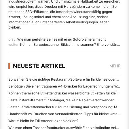
Industriedruckern wählen. Und um maximale Haltbarkeit zu erreichen,
wird empfohlen, diese Drucker mit Harzbändern zu kombinieren. So
entstehen ESD-Etiketten, die besonders widerstandsfähig gegen
Kratzer, Lösungsmittel und chemische Abnutzung sind, sodass
Informationen auch unter härtesten Arbeitsbedingungen lesbar
bleiben.
prev:
Wie man perfekte Selfies mit einer Sofortkamera macht
weiter:
Können Barcodescanner Bildschirme scannen? Eine vollständige Herstelleranleitung
NEUESTE ARTIKEL
MEHR
So wählen Sie die richtige Restaurant-Software für Ihr kleines oder mittleres Restaurant
Benötigen Sie einen tragbaren A4-Drucker für Lagerrechnungen? Was eigentlich funktioniert
Können thermische Etikettendrucker wasserdichte Etiketten für kleine Unternehmen herstellen?
Beste Instant-Kamera für Anfänger, die kein Papier verschwenden wollen
Bester Farbtikettenmacher für Journalisierung und Scrapbooking: Mehr Farbe auf jeder Seite hinzufügen
Handschrift vs. Drucken von Versandetiketten: Tipps für kleine Unternehmen im Jahr 2026
Warum bleibt Ihr Etikettendrucker blockiert?
Wie man einen Taschenfotodrucker auswählt: Eine vollständige Anleitung für Journalisten, Reisende und iPhone-Benutzer