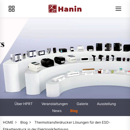
Über HPRT
Veranstaltungen
Galerie
Ausstellung
News
Blog
HOME
Blog
Thermotransferdrucker Lösungen für den ESD-
Etikettendruck in der Elektronikfertigung