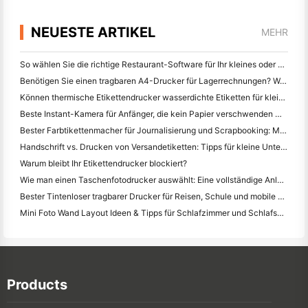
NEUESTE ARTIKEL
MEHR
So wählen Sie die richtige Restaurant-Software für Ihr kleines oder mittleres Restaurant
Benötigen Sie einen tragbaren A4-Drucker für Lagerrechnungen? Was eigentlich funktioniert
Können thermische Etikettendrucker wasserdichte Etiketten für kleine Unternehmen herstellen?
Beste Instant-Kamera für Anfänger, die kein Papier verschwenden wollen
Bester Farbtikettenmacher für Journalisierung und Scrapbooking: Mehr Farbe auf jeder Seite hinzufügen
Handschrift vs. Drucken von Versandetiketten: Tipps für kleine Unternehmen im Jahr 2026
Warum bleibt Ihr Etikettendrucker blockiert?
Wie man einen Taschenfotodrucker auswählt: Eine vollständige Anleitung für Journalisten, Reisende und iPhone-Benutzer
Bester Tintenloser tragbarer Drucker für Reisen, Schule und mobile Arbeit: Hanin MT620 Pro Review
Mini Foto Wand Layout Ideen & Tipps für Schlafzimmer und Schlafsaal Dekoration
Products