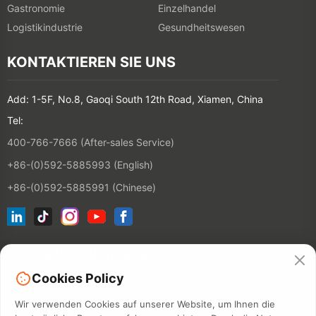
Gastronomie
Einzelhandel
Logistikindustrie
Gesundheitswesen
KONTAKTIEREN SIE UNS
Add: 1-5F, No.8, Gaoqi South 12th Road, Xiamen, China
Tel:
400-766-7666 (After-sales Service)
+86-(0)592-5885993 (English)
+86-(0)592-5885991 (Chinese)
Newsletter abonnieren
Cookies Policy
KONTAKT
Wir verwenden Cookies auf unserer Website, um Ihnen die