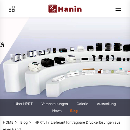
Über HPRT
Veranstaltungen
Galerie
Ausstellung
News
Blog
HOME
Blog
HPRT, Ihr Lieferant für tragbare Druckerlösungen aus
einer Hand