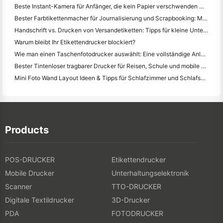
Beste Instant-Kamera für Anfänger, die kein Papier verschwenden wollen
Bester Farbtikettenmacher für Journalisierung und Scrapbooking: Mehr Farbe auf jeder Seite hinzufügen
Handschrift vs. Drucken von Versandetiketten: Tipps für kleine Unternehmen im Jahr 2026
Warum bleibt Ihr Etikettendrucker blockiert?
Wie man einen Taschenfotodrucker auswählt: Eine vollständige Anleitung für Journalisten, Reisende und iPhone-Benutzer
Bester Tintenloser tragbarer Drucker für Reisen, Schule und mobile Arbeit: Hanin MT620 Pro Review
Mini Foto Wand Layout Ideen & Tipps für Schlafzimmer und Schlafsaal Dekoration
Products
POS-DRUCKER
Etikettendrucker
Mobile Drucker
Unterhaltungselektronik
Scanner
TTO-DRUCKER
Digitale Textildrucker
3D-Drucker
PDA
FOTODRUCKER