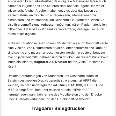
ausgesetzt. Es ist unbestreitbar, dass digitale Materialien tatsächlich
einfacher zu jeder Zeit konsultieren sind, aber die Ergebnisse vieler
wissenschaftlicher Arbeiten haben gezeigt, dass das Lesen von
Papiermaterialien das Gehirn anregen kann, Informationen zu
extrahieren und Verständnis und Gedächtnis zu vertiefen. Wenn Sie
also Ihre Lerneffizienz verbessern möchten, wären Papiermaterialien
hilfreicher. Am Arbeitsplatz sind Papierverträge, Verträge usw. auch
formaler als digitale.
In dieser Situation müssen sowohl Studenten als auch Geschäftsleute
eine Vielzahl von Dokumenten drucken. Aber herkömmliche Drucker
sind sperrig und müssen angeschlossen werden, was sie unbequem
macht, jederzeit mitzunehmen und zu drucken. An diesem Punkt kann
Ihnen ein leichter,
tragbarer A4-Drucker
helfen, viele Probleme zu
lösen!
Um den Anforderungen von Studenten und Geschäftsleuten im
Bereich des mobilen Drucks gerecht zu werden, hat HPRT die
kleinen, leichten und tragbaren A4-Drucker MT800, MT800Q und
MT810 eingeführt. Benutzer müssen nur die "HiPrint"-APP
herunterladen, dann können sie das Mobiltelefon und den Drucker
über Bluetooth verbinden und den Druckinhalt bearbeiten.
Tragbarer Belegdrucker