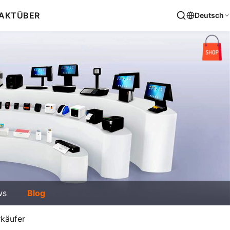
AKT
ÜBER
Deutsch
ws
Blog
rkäufer