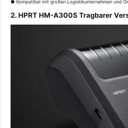
● Kompatibel mit großen Logistikunternehmen und On
2. HPRT HM-A300S Tragbarer Vers