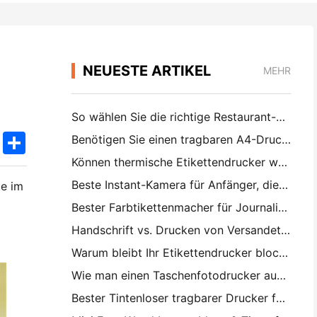
NEUESTE ARTIKEL
MEHR
So wählen Sie die richtige Restaurant-Software für Ihr kleines oder mittleres Restaurant
k
edIn
Twitter
Share
Benötigen Sie einen tragbaren A4-Drucker für Lagerrechnungen? Was eigentlich funktioniert
Können thermische Etikettendrucker wasserdichte Etiketten für kleine Unternehmen herstellen?
Beste Instant-Kamera für Anfänger, die kein Papier verschwenden wollen
te im
Bester Farbtikettenmacher für Journalisierung und Scrapbooking: Mehr Farbe auf jeder Seite hinzufügen
Handschrift vs. Drucken von Versandetiketten: Tipps für kleine Unternehmen im Jahr 2026
Warum bleibt Ihr Etikettendrucker blockiert?
Wie man einen Taschenfotodrucker auswählt: Eine vollständige Anleitung für Journalisten, Reisende und iPhone-Benutzer
Bester Tintenloser tragbarer Drucker für Reisen, Schule und mobile Arbeit: Hanin MT620 Pro Review