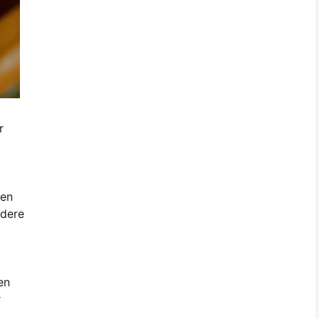
r
ten
ndere
en
r