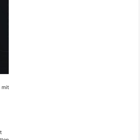
 mit
t
tten,