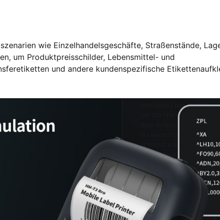
ckszenarien wie Einzelhandelsgeschäfte, Straßenstände, Lag
, um Produktpreisschilder, Lebensmittel- und
ansferetiketten und andere kundenspezifische Etikettenaufk