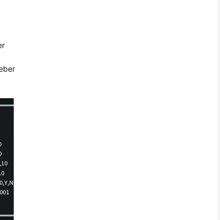
er
leber