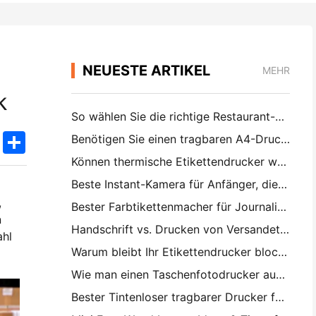
NEUESTE ARTIKEL
MEHR
k
So wählen Sie die richtige Restaurant-Software für Ihr kleines oder mittleres Restaurant
k
edIn
Twitter
Share
Benötigen Sie einen tragbaren A4-Drucker für Lagerrechnungen? Was eigentlich funktioniert
Können thermische Etikettendrucker wasserdichte Etiketten für kleine Unternehmen herstellen?
Beste Instant-Kamera für Anfänger, die kein Papier verschwenden wollen
,
Bester Farbtikettenmacher für Journalisierung und Scrapbooking: Mehr Farbe auf jeder Seite hinzufügen
n
Handschrift vs. Drucken von Versandetiketten: Tipps für kleine Unternehmen im Jahr 2026
ahl
Warum bleibt Ihr Etikettendrucker blockiert?
Wie man einen Taschenfotodrucker auswählt: Eine vollständige Anleitung für Journalisten, Reisende und iPhone-Benutzer
Bester Tintenloser tragbarer Drucker für Reisen, Schule und mobile Arbeit: Hanin MT620 Pro Review