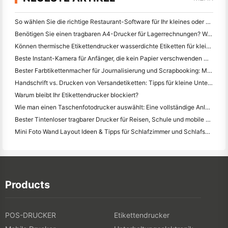
So wählen Sie die richtige Restaurant-Software für Ihr kleines oder mittleres Restaurant
Benötigen Sie einen tragbaren A4-Drucker für Lagerrechnungen? Was eigentlich funktioniert
Können thermische Etikettendrucker wasserdichte Etiketten für kleine Unternehmen herstellen?
Beste Instant-Kamera für Anfänger, die kein Papier verschwenden wollen
Bester Farbtikettenmacher für Journalisierung und Scrapbooking: Mehr Farbe auf jeder Seite hinzufügen
Handschrift vs. Drucken von Versandetiketten: Tipps für kleine Unternehmen im Jahr 2026
Warum bleibt Ihr Etikettendrucker blockiert?
Wie man einen Taschenfotodrucker auswählt: Eine vollständige Anleitung für Journalisten, Reisende und iPhone-Benutzer
Bester Tintenloser tragbarer Drucker für Reisen, Schule und mobile Arbeit: Hanin MT620 Pro Review
Mini Foto Wand Layout Ideen & Tipps für Schlafzimmer und Schlafsaal Dekoration
Products
POS-DRUCKER
Etikettendrucker