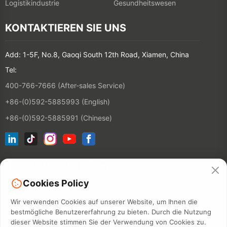
Logistikindustrie
Gesundheitswesen
KONTAKTIEREN SIE UNS
Add: 1-5F, No.8, Gaoqi South 12th Road, Xiamen, China
Tel:
400-766-7666 (After-sales Service)
+86-(0)592-5885993 (English)
+86-(0)592-5885991 (Chinese)
Newsletter abonnieren
Cookies Policy
KONTAKT
Wir verwenden Cookies auf unserer Website, um Ihnen die
bestmögliche Benutzererfahrung zu bieten. Durch die Nutzung
dieser Website stimmen Sie der Verwendung von Cookies zu.