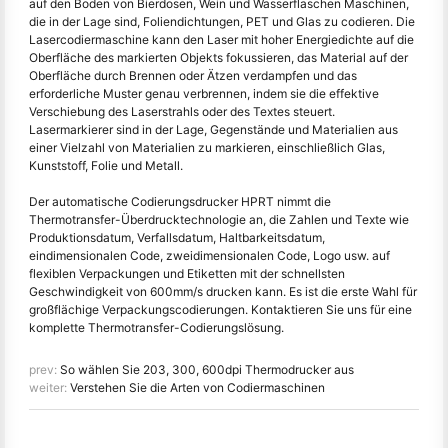
auf den Boden von Bierdosen, Wein und Wasserflaschen Maschinen,
die in der Lage sind, Foliendichtungen, PET und Glas zu codieren. Die
Lasercodiermaschine kann den Laser mit hoher Energiedichte auf die
Oberfläche des markierten Objekts fokussieren, das Material auf der
Oberfläche durch Brennen oder Ätzen verdampfen und das
erforderliche Muster genau verbrennen, indem sie die effektive
Verschiebung des Laserstrahls oder des Textes steuert.
Lasermarkierer sind in der Lage, Gegenstände und Materialien aus
einer Vielzahl von Materialien zu markieren, einschließlich Glas,
Kunststoff, Folie und Metall.
Der automatische Codierungsdrucker HPRT nimmt die
Thermotransfer-Überdrucktechnologie an, die Zahlen und Texte wie
Produktionsdatum, Verfallsdatum, Haltbarkeitsdatum,
eindimensionalen Code, zweidimensionalen Code, Logo usw. auf
flexiblen Verpackungen und Etiketten mit der schnellsten
Geschwindigkeit von 600mm/s drucken kann. Es ist die erste Wahl für
großflächige Verpackungscodierungen. Kontaktieren Sie uns für eine
komplette Thermotransfer-Codierungslösung.
prev:
So wählen Sie 203, 300, 600dpi Thermodrucker aus
weiter:
Verstehen Sie die Arten von Codiermaschinen