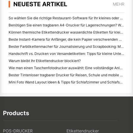
NEUESTE ARTIKEL
MEHR
So wählen Sie die richtige Restaurant-Software für Ihr kleines oder mittleres Restaurant
Benötigen Sie einen tragbaren A4-Drucker für Lagerrechnungen? Was eigentlich funktioniert
Können thermische Etikettendrucker wasserdichte Etiketten für kleine Unternehmen herstellen?
Beste Instant-Kamera für Anfänger, die kein Papier verschwenden wollen
Bester Farbtikettenmacher für Journalisierung und Scrapbooking: Mehr Farbe auf jeder Seite hinzufügen
Handschrift vs. Drucken von Versandetiketten: Tipps für kleine Unternehmen im Jahr 2026
Warum bleibt Ihr Etikettendrucker blockiert?
Wie man einen Taschenfotodrucker auswählt: Eine vollständige Anleitung für Journalisten, Reisende und iPhone-Benutzer
Bester Tintenloser tragbarer Drucker für Reisen, Schule und mobile Arbeit: Hanin MT620 Pro Review
Mini Foto Wand Layout Ideen & Tipps für Schlafzimmer und Schlafsaal Dekoration
Products
POS-DRUCKER
Etikettendrucker