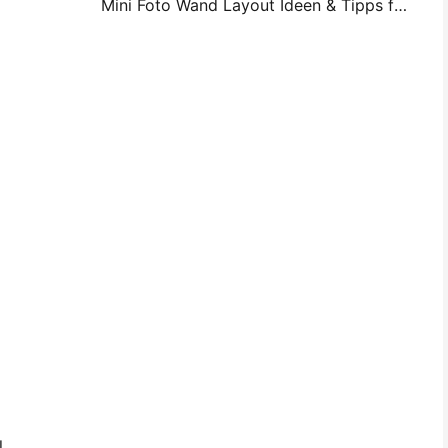
Mini Foto Wand Layout Ideen & Tipps für Schlafzimmer und Schlafsaal Dekoration
l