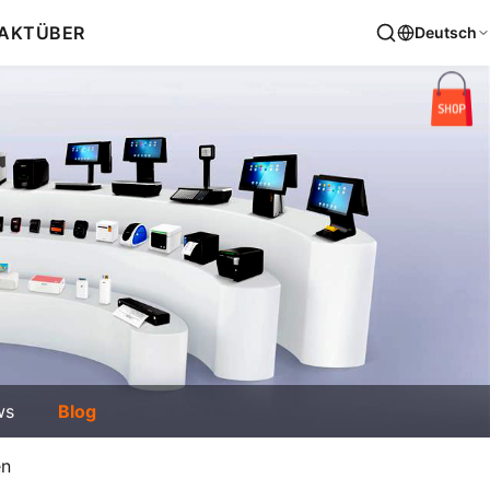
AKT
ÜBER
Deutsch
ws
Blog
en