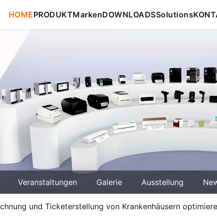
HOME
PRODUKT
Marken
DOWNLOADS
Solutions
KONT
Veranstaltungen
Galerie
Ausstellung
Ne
chnung und Ticketerstellung von Krankenhäusern optimier