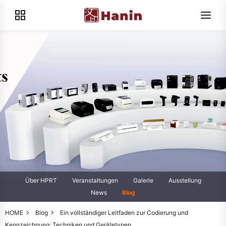
Über HPRT
Veranstaltungen
Galerie
Ausstellung
News
Blog
HOME
Blog
Ein vollständiger Leitfaden zur Codierung und
Kennzeichnung: Techniken und Gerätetypen