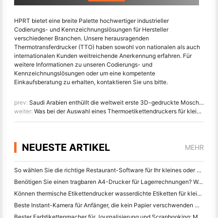
HPRT bietet eine breite Palette hochwertiger industrieller
Codierungs- und Kennzeichnungslösungen für Hersteller
verschiedener Branchen. Unsere herausragenden
Thermotransferdrucker (TTO) haben sowohl von nationalen als auch
internationalen Kunden weitreichende Anerkennung erfahren. Für
weitere Informationen zu unseren Codierungs- und
Kennzeichnungslösungen oder um eine kompetente
Einkaufsberatung zu erhalten, kontaktieren Sie uns bitte.
prev:
Saudi Arabien enthüllt die weltweit erste 3D-gedruckte Moschee in Dschidda
weiter:
Was bei der Auswahl eines Thermoetikettendruckers für kleine Unternehmen zu vermeiden ist
NEUESTE ARTIKEL
MEHR
So wählen Sie die richtige Restaurant-Software für Ihr kleines oder mittleres Restaurant
Benötigen Sie einen tragbaren A4-Drucker für Lagerrechnungen? Was eigentlich funktioniert
Können thermische Etikettendrucker wasserdichte Etiketten für kleine Unternehmen herstellen?
Beste Instant-Kamera für Anfänger, die kein Papier verschwenden wollen
Bester Farbtikettenmacher für Journalisierung und Scrapbooking: Mehr Farbe auf jeder Seite hinzufügen