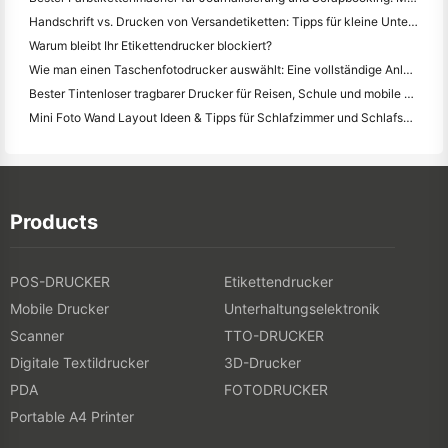
Handschrift vs. Drucken von Versandetiketten: Tipps für kleine Unternehmen im Jahr 2026
Warum bleibt Ihr Etikettendrucker blockiert?
Wie man einen Taschenfotodrucker auswählt: Eine vollständige Anleitung für Journalisten, Reisende und iPhone-Benutzer
Bester Tintenloser tragbarer Drucker für Reisen, Schule und mobile Arbeit: Hanin MT620 Pro Review
Mini Foto Wand Layout Ideen & Tipps für Schlafzimmer und Schlafsaal Dekoration
Products
POS-DRUCKER
Etikettendrucker
Mobile Drucker
Unterhaltungselektronik
Scanner
TTO-DRUCKER
Digitale Textildrucker
3D-Drucker
PDA
FOTODRUCKER
Portable A4 Printer