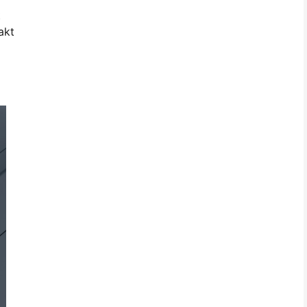
t
akt