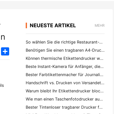
-
NEUESTE ARTIKEL
MEHR
en
So wählen Sie die richtige Restaurant-Software für Ihr kleines oder mittleres Restaurant
k
edIn
Twitter
Share
Benötigen Sie einen tragbaren A4-Drucker für Lagerrechnungen? Was eigentlich funktioniert
Können thermische Etikettendrucker wasserdichte Etiketten für kleine Unternehmen herstellen?
Beste Instant-Kamera für Anfänger, die kein Papier verschwenden wollen
Bester Farbtikettenmacher für Journalisierung und Scrapbooking: Mehr Farbe auf jeder Seite hinzufügen
Handschrift vs. Drucken von Versandetiketten: Tipps für kleine Unternehmen im Jahr 2026
ls
Warum bleibt Ihr Etikettendrucker blockiert?
Wie man einen Taschenfotodrucker auswählt: Eine vollständige Anleitung für Journalisten, Reisende und iPhone-Benutzer
Bester Tintenloser tragbarer Drucker für Reisen, Schule und mobile Arbeit: Hanin MT620 Pro Review