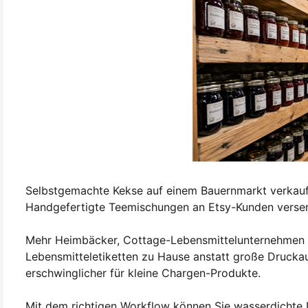
Selbstgemachte Kekse auf einem Bauernmarkt verkaufe
Handgefertigte Teemischungen an Etsy-Kunden verse
Mehr Heimbäcker, Cottage-Lebensmittelunternehmen un
Lebensmitteletiketten zu Hause anstatt große Druckauft
erschwinglicher für kleine Chargen-Produkte.
Mit dem richtigen Workflow können Sie wasserdichte 