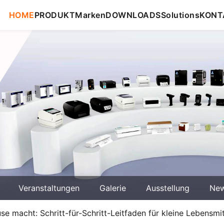
HOME
PRODUKT
Marken
DOWNLOADS
Solutions
KONT
Veranstaltungen
Galerie
Ausstellung
Ne
e macht: Schritt-für-Schritt-Leitfaden für kleine Lebensm