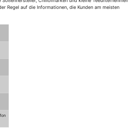
 Soßenhersteller, Chiliölmarken und kleine Teeunternehme
 der Regel auf die Informationen, die Kunden am meisten
fon