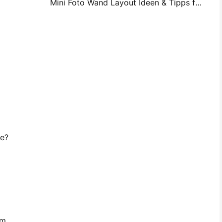
Mini Foto Wand Layout Ideen & Tipps für Schlafzimmer und Schlafsaal Dekoration
he?
um