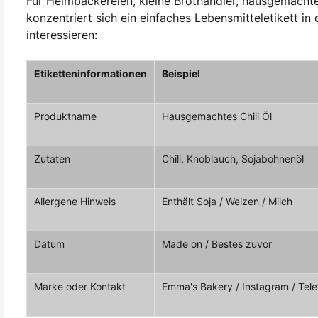
Für Heimbäckereien, kleine Brothändler, hausgemachte
konzentriert sich ein einfaches Lebensmitteletikett in
interessieren:
Etiketteninformationen
Beispiel
Produktname
Hausgemachtes Chili Öl
Zutaten
Chili, Knoblauch, Sojabohnenöl
Allergene Hinweis
Enthält Soja / Weizen / Milch
Datum
Made on / Bestes zuvor
Marke oder Kontakt
Emma's Bakery / Instagram / Tele