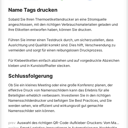
Name Tags drucken
Sobald Sie Ihren Thermoetikettendrucker an eine Stromquelle
angeschlossen, mit den richtigen Verbrauchsmaterialien geladen und
Ihre Etiketten entworfen haben, können Sie drucken.
Führen Sie immer einen Testdruck durch, um sicherzustellen, dass
Ausrichtung und Qualität korrekt sind. Dies hilft, Verschwendung zu
vermeiden und sorgt für einen reibungslosen Druckprozess.
Für Klebeetiketten einfach abziehen und auf vorgedruckte Abzeichen
kleben und in Kunststoffhalter stecken.
Schlussfolgerung
Ob Sie ein kleines Meeting oder eine große Konferenz planen, der
effektive Druck von Namensschildern kann das Erlebnis für alle
Beteiligten erheblich verbessern. Investieren Sie in den richtigen
Namensschilderdrucker und befolgen Sie Best Practices, und Sie
werden sehen, wie effizient und wirkungsvoll gut gemachte
Namensschilder sein können.
prev:
Auswahl des richtigen QR-Code-Aufkleber-Druckers: Vom Marketing bis zur Produktverfolgung
weiter:
Smart Logistics: Innovationen in Automatisierung, Nachhaltigkeit und Last-Mile-Lieferung