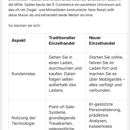
die Mitte. Später baute der E-Commerce ein paralleles Universum auf,
das oft mit Ziegel- und Mörselläden konkurrierte. New Retail reißt
diese Mauer ab und behandelt beide Welten als eine.
So stacken sie sich:
Traditioneller
Neuer
Aspekt
Einzelhandel
Einzelhandel
Gehen Sie in
Starten Sie online,
einen Laden,
fahren Sie im
durchsuchen und
Laden fort und
Kundenreise
kaufen. Daten
machen Sie es
folgen selten
über Mobilgeräte –
außerhalb des
alles verfolgt und
Ladens.
verbunden.
KI-gestützte
Point-of-Sale-
Personalisierung,
Systeme,
prädiktive
Nutzung der
grundlegende
Analysen,
Technologie
Treuekarten,
kassierloses
gelegentliche