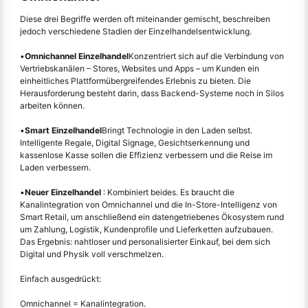
Diese drei Begriffe werden oft miteinander gemischt, beschreiben
jedoch verschiedene Stadien der Einzelhandelsentwicklung.
•
Omnichannel Einzelhandel
Konzentriert sich auf die Verbindung von
Vertriebskanälen – Stores, Websites und Apps – um Kunden ein
einheitliches Plattformübergreifendes Erlebnis zu bieten. Die
Herausforderung besteht darin, dass Backend-Systeme noch in Silos
arbeiten können.
•
Smart Einzelhandel
Bringt Technologie in den Laden selbst.
Intelligente Regale, Digital Signage, Gesichtserkennung und
kassenlose Kasse sollen die Effizienz verbessern und die Reise im
Laden verbessern.
•
Neuer Einzelhandel
: Kombiniert beides. Es braucht die
Kanalintegration von Omnichannel und die In-Store-Intelligenz von
Smart Retail, um anschließend ein datengetriebenes Ökosystem rund
um Zahlung, Logistik, Kundenprofile und Lieferketten aufzubauen.
Das Ergebnis: nahtloser und personalisierter Einkauf, bei dem sich
Digital und Physik voll verschmelzen.
Einfach ausgedrückt:
Omnichannel = Kanalintegration.