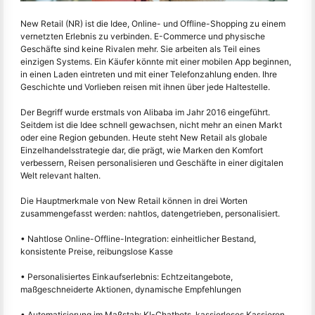
New Retail (NR) ist die Idee, Online- und Offline-Shopping zu einem
vernetzten Erlebnis zu verbinden. E-Commerce und physische
Geschäfte sind keine Rivalen mehr. Sie arbeiten als Teil eines
einzigen Systems. Ein Käufer könnte mit einer mobilen App beginnen,
in einen Laden eintreten und mit einer Telefonzahlung enden. Ihre
Geschichte und Vorlieben reisen mit ihnen über jede Haltestelle.
Der Begriff wurde erstmals von Alibaba im Jahr 2016 eingeführt.
Seitdem ist die Idee schnell gewachsen, nicht mehr an einen Markt
oder eine Region gebunden. Heute steht New Retail als globale
Einzelhandelsstrategie dar, die prägt, wie Marken den Komfort
verbessern, Reisen personalisieren und Geschäfte in einer digitalen
Welt relevant halten.
Die Hauptmerkmale von New Retail können in drei Worten
zusammengefasst werden: nahtlos, datengetrieben, personalisiert.
• Nahtlose Online-Offline-Integration: einheitlicher Bestand,
konsistente Preise, reibungslose Kasse
• Personalisiertes Einkaufserlebnis: Echtzeitangebote,
maßgeschneiderte Aktionen, dynamische Empfehlungen
• Automatisierung im Maßstab: KI-Chatbots, kassierloses Kassieren,