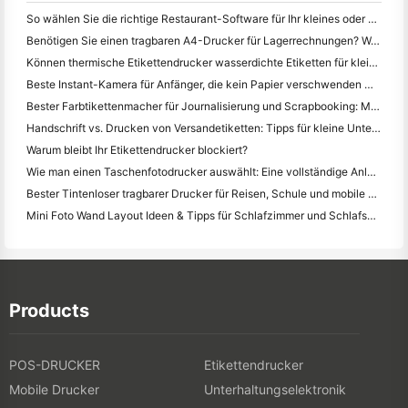
So wählen Sie die richtige Restaurant-Software für Ihr kleines oder mittleres Restaurant
Benötigen Sie einen tragbaren A4-Drucker für Lagerrechnungen? Was eigentlich funktioniert
Können thermische Etikettendrucker wasserdichte Etiketten für kleine Unternehmen herstellen?
Beste Instant-Kamera für Anfänger, die kein Papier verschwenden wollen
Bester Farbtikettenmacher für Journalisierung und Scrapbooking: Mehr Farbe auf jeder Seite hinzufügen
Handschrift vs. Drucken von Versandetiketten: Tipps für kleine Unternehmen im Jahr 2026
Warum bleibt Ihr Etikettendrucker blockiert?
Wie man einen Taschenfotodrucker auswählt: Eine vollständige Anleitung für Journalisten, Reisende und iPhone-Benutzer
Bester Tintenloser tragbarer Drucker für Reisen, Schule und mobile Arbeit: Hanin MT620 Pro Review
Mini Foto Wand Layout Ideen & Tipps für Schlafzimmer und Schlafsaal Dekoration
Products
POS-DRUCKER
Etikettendrucker
Mobile Drucker
Unterhaltungselektronik