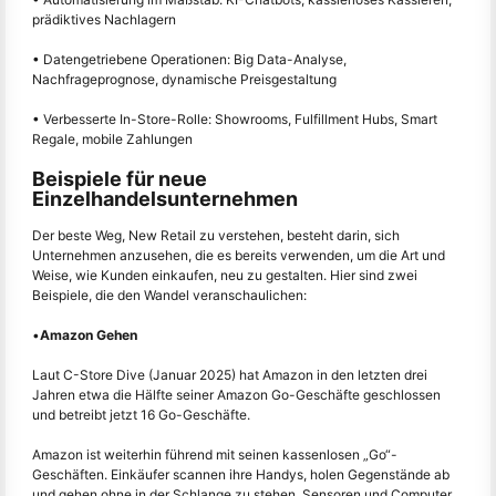
prädiktives Nachlagern
• Datengetriebene Operationen: Big Data-Analyse,
Nachfrageprognose, dynamische Preisgestaltung
• Verbesserte In-Store-Rolle: Showrooms, Fulfillment Hubs, Smart
Regale, mobile Zahlungen
Beispiele für neue
Einzelhandelsunternehmen
Der beste Weg, New Retail zu verstehen, besteht darin, sich
Unternehmen anzusehen, die es bereits verwenden, um die Art und
Weise, wie Kunden einkaufen, neu zu gestalten. Hier sind zwei
Beispiele, die den Wandel veranschaulichen:
•
Amazon Gehen
Laut C-Store Dive (Januar 2025) hat Amazon in den letzten drei
Jahren etwa die Hälfte seiner Amazon Go-Geschäfte geschlossen
und betreibt jetzt 16 Go-Geschäfte.
Amazon ist weiterhin führend mit seinen kassenlosen „Go“-
Geschäften. Einkäufer scannen ihre Handys, holen Gegenstände ab
und gehen ohne in der Schlange zu stehen. Sensoren und Computer