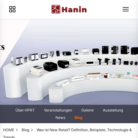
Über HPRT
Veranstaltungen
Galerie
Ausstellung
News
Blog
HOME
Blog
Was ist New Retail? Definition, Beispiele, Technologie &
Trends