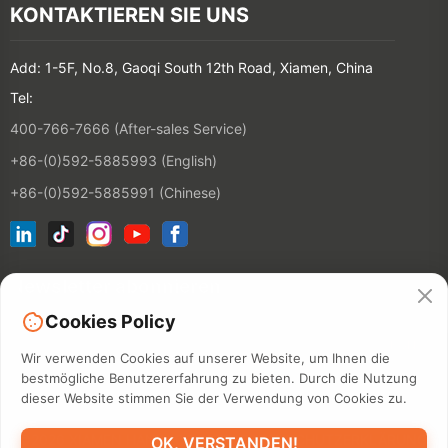
KONTAKTIEREN SIE UNS
Add: 1-5F, No.8, Gaoqi South 12th Road, Xiamen, China
Tel:
400-766-7666 (After-sales Service)
+86-(0)592-5885993 (English)
+86-(0)592-5885991 (Chinese)
Newsletter abonnieren
Cookies Policy
KONTAKT
Wir verwenden Cookies auf unserer Website, um Ihnen die
bestmögliche Benutzererfahrung zu bieten. Durch die Nutzung
dieser Website stimmen Sie der Verwendung von Cookies zu.
©2026 XIAMEN HANIN CO., LTD.
DATENSCHUTZERKLÄRUNG
OK, VERSTANDEN!