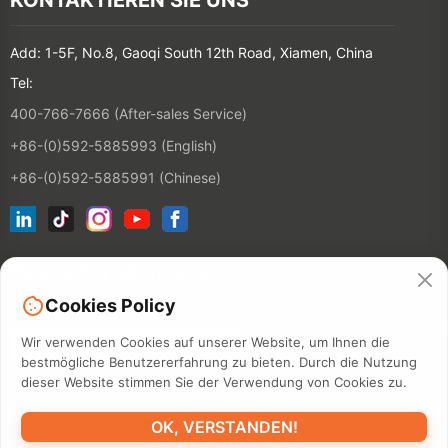
Add: 1-5F, No.8, Gaoqi South 12th Road, Xiamen, China
Tel:
400-766-7666 (After-sales Service)
+86-(0)592-5885993 (English)
+86-(0)592-5885991 (Chinese)
Newsletter abonnieren
Cookies Policy
KONTAKT
Wir verwenden Cookies auf unserer Website, um Ihnen die
bestmögliche Benutzererfahrung zu bieten. Durch die Nutzung
dieser Website stimmen Sie der Verwendung von Cookies zu.
©2026 XIAMEN HANIN CO., LTD.
DATENSCHUTZERKLÄRUNG
OK, VERSTANDEN!
NUTZUNGSDAUER
SITEMAP