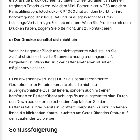
erstklassige Drucklösungen zu bieten. Unser Sortiment an kleinen
tragbaren Fotodruckern, wie dem Mini-Fotodrucker MT53 und dem
Farbsublimationsfotodrucker CP4000Lhat auf dem Markt für ihre
hervorragende Druckqualität und ihr ausgezeichnetes Preis-
Leistungs-Verhältnis großes Lob erhalten. Wenn Sie Probleme mit dem
Drucken haben, zögern Sie bitte nicht, uns zu kontaktieren.
d) Der Drucker schaltet sich nicht ein
Wenn Ihr tragbarer Bilddrucker nicht gestartet wird, stellen Sie
zunächst sicher, dass die Stromverbindung ordnungsgemäß
hergestellt ist. Wenn Ihr Drucker batteriebetrieben ist, ist er
möglicherweise leer.
Es ist erwähnenswert, dass HPRT als benutzerzentrierter
Gerätehersteller Fotodrucker anbietet, die nicht nur
außergewöhnliche Qualität liefern, sondern auch mit einer
komfortablen Batterieüberwachungslösung ausgestattet sind. Durch
den Download der entsprechenden App können Sie den
Batteriestatus Ihres Geräts in Echtzeit überprüfen. Zusätzlich helfen
Ihnen die blinkenden Kontrollleuchten am Gerät, über den Status auf
dem Laufenden zu bleiben.
Schlussfolgerung