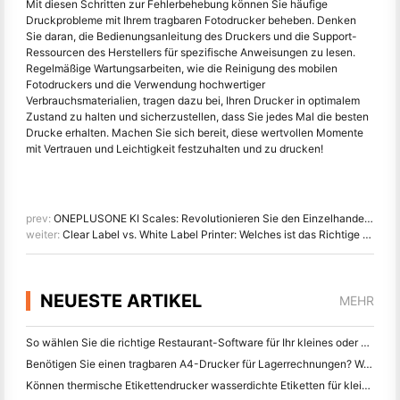
Mit diesen Schritten zur Fehlerbehebung können Sie häufige
Druckprobleme mit Ihrem tragbaren Fotodrucker beheben. Denken
Sie daran, die Bedienungsanleitung des Druckers und die Support-
Ressourcen des Herstellers für spezifische Anweisungen zu lesen.
Regelmäßige Wartungsarbeiten, wie die Reinigung des mobilen
Fotodruckers und die Verwendung hochwertiger
Verbrauchsmaterialien, tragen dazu bei, Ihren Drucker in optimalem
Zustand zu halten und sicherzustellen, dass Sie jedes Mal die besten
Drucke erhalten. Machen Sie sich bereit, diese wertvollen Momente
mit Vertrauen und Leichtigkeit festzuhalten und zu drucken!
prev:
ONEPLUSONE KI Scales: Revolutionieren Sie den Einzelhandel und transformieren Sie das XiaShang Supermarkt Erlebnis
weiter:
Clear Label vs. White Label Printer: Welches ist das Richtige für Sie?
NEUESTE ARTIKEL
MEHR
So wählen Sie die richtige Restaurant-Software für Ihr kleines oder mittleres Restaurant
Benötigen Sie einen tragbaren A4-Drucker für Lagerrechnungen? Was eigentlich funktioniert
Können thermische Etikettendrucker wasserdichte Etiketten für kleine Unternehmen herstellen?