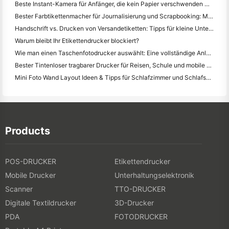
Beste Instant-Kamera für Anfänger, die kein Papier verschwenden wollen
Bester Farbtikettenmacher für Journalisierung und Scrapbooking: Mehr Farbe auf jeder Seite hinzufügen
Handschrift vs. Drucken von Versandetiketten: Tipps für kleine Unternehmen im Jahr 2026
Warum bleibt Ihr Etikettendrucker blockiert?
Wie man einen Taschenfotodrucker auswählt: Eine vollständige Anleitung für Journalisten, Reisende und iPhone-Benutzer
Bester Tintenloser tragbarer Drucker für Reisen, Schule und mobile Arbeit: Hanin MT620 Pro Review
Mini Foto Wand Layout Ideen & Tipps für Schlafzimmer und Schlafsaal Dekoration
Products
POS-DRUCKER
Etikettendrucker
Mobile Drucker
Unterhaltungselektronik
Scanner
TTO-DRUCKER
Digitale Textildrucker
3D-Drucker
PDA
FOTODRUCKER