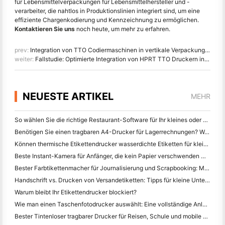
für Lebensmittelverpackungen für Lebensmittelhersteller und -
verarbeiter, die nahtlos in Produktionslinien integriert sind, um eine
effiziente Chargenkodierung und Kennzeichnung zu ermöglichen.
Kontaktieren Sie uns
noch heute, um mehr zu erfahren.
prev:
Integration von TTO Codiermaschinen in vertikale Verpackungsoperationen
weiter:
Fallstudie: Optimierte Integration von HPRT TTO Druckern in vertikale Verpackungen
NEUESTE ARTIKEL
MEHR
So wählen Sie die richtige Restaurant-Software für Ihr kleines oder mittleres Restaurant
Benötigen Sie einen tragbaren A4-Drucker für Lagerrechnungen? Was eigentlich funktioniert
Können thermische Etikettendrucker wasserdichte Etiketten für kleine Unternehmen herstellen?
Beste Instant-Kamera für Anfänger, die kein Papier verschwenden wollen
Bester Farbtikettenmacher für Journalisierung und Scrapbooking: Mehr Farbe auf jeder Seite hinzufügen
Handschrift vs. Drucken von Versandetiketten: Tipps für kleine Unternehmen im Jahr 2026
Warum bleibt Ihr Etikettendrucker blockiert?
Wie man einen Taschenfotodrucker auswählt: Eine vollständige Anleitung für Journalisten, Reisende und iPhone-Benutzer
Bester Tintenloser tragbarer Drucker für Reisen, Schule und mobile Arbeit: Hanin MT620 Pro Review