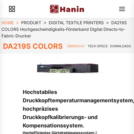
HOME
>
PRODUKT
>
DIGITAL TEXTILE PRINTERS
>
DA219S
COLORS Hochgeschwindigkeits-Förderband Digital Directo-to-
Fabric-Drucker
DA219S COLORS
ÜBERSICHT
TECH SPECS
DOWNLOADS
Hochstabiles
Druckkopftemperaturmanagementsystem
hochpräzises
Druckkopfkalibrierungs- und
Kompensationssystem.
Hocheffizientes Gürtelreinigungssystem:
2