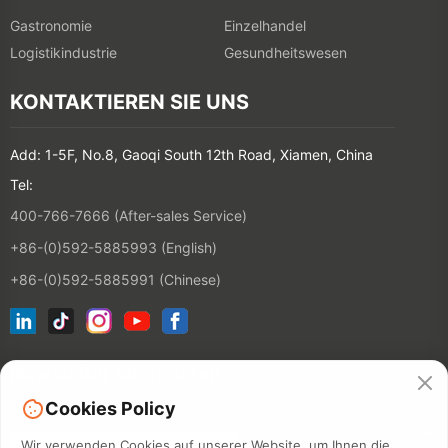
Gastronomie
Einzelhandel
Logistikindustrie
Gesundheitswesen
KONTAKTIEREN SIE UNS
Add: 1-5F, No.8, Gaoqi South 12th Road, Xiamen, China
Tel:
400-766-7666 (After-sales Service)
+86-(0)592-5885993 (English)
+86-(0)592-5885991 (Chinese)
Newsletter abonnieren
Cookies Policy
KONTAKT
Wir verwenden Cookies auf unserer Website, um Ihnen die