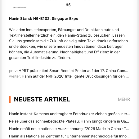
Hanin Stand: H6-B102, Singapur Expo
Wir laden Industrieexperten, Färbungs- und Druckfachleute und
Textilhersteller herzlich ein, den Hanin-Stand zu besuchen. Lassen
Sie uns gemeinsam die Zukunft des digitalen Textildrucks erforschen
und entdecken, wie unsere neuesten Innovationen dazu beitragen
können, die Automatisierung, Nachhaltigkeit und Effizienz in der
gesamten Textilindustrie zu fördern.
prev:
HPRT präsentiert Smart Receipt Printer auf der 17. China Commercial Informatization Conference
weiter:
Hanin auf der NRF 2026: Intelligente Drucklösungen für den Einzelhandel
NEUESTE ARTIKEL
MEHR
Hanin Instant-Kameras und tragbare Fotodrucker ziehen großes Interesse auf der IEAE Shenzhen 2026
Reise über das schneebedeckte Plateau: Hanin bringt Kindern in Qamdo Bildungsprogramme zur Fotografie
Hanin erhält neue nationale Auszeichnung: "2026 Made in China · Trusted Brand by Consumers"
Hanin als Nationales Zentrum für Unternehmenstechnologie für Innovationsführerschaft anerkannt