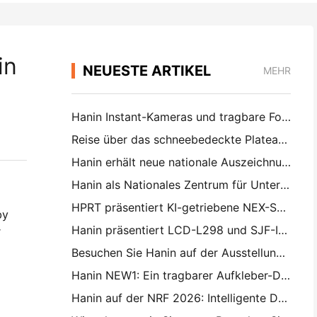
in
NEUESTE ARTIKEL
MEHR
Hanin Instant-Kameras und tragbare Fotodrucker ziehen großes Interesse auf der IEAE Shenzhen 2026
Reise über das schneebedeckte Plateau: Hanin bringt Kindern in Qamdo Bildungsprogramme zur Fotografie
Hanin erhält neue nationale Auszeichnung: "2026 Made in China · Trusted Brand by Consumers"
Hanin als Nationales Zentrum für Unternehmenstechnologie für Innovationsführerschaft anerkannt
HPRT präsentiert KI-getriebene NEX-Serie für Smart Retail auf der CHINASHOP 2026
by
Hanin präsentiert LCD-L298 und SJF-Innovationen für industriellen 3D-Druck auf der TCT Asia 2026
r
Besuchen Sie Hanin auf der Ausstellung für 3D-Druck TCT Asia 2026
Hanin NEW1: Ein tragbarer Aufkleber-Drucker macht seinen Weg in Japans LOFT-Geschäfte
Hanin auf der NRF 2026: Intelligente Drucklösungen für den Einzelhandel