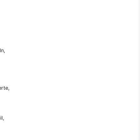
ln,
rte,
l,